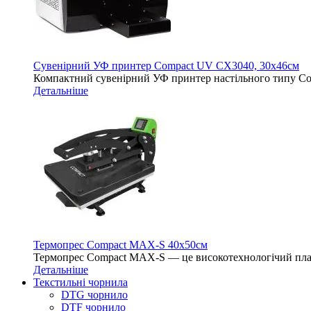
Сувенірний УФ принтер Compact UV CX3040, 30х46см
Компактний сувенірний УФ принтер настільного типу 
Детальніше
Термопрес Compact MAX-S 40х50см
Термопрес Compact MAX-S — це високотехнологічий план
Детальніше
Текстильні чорнила
DTG чорнило
DTF чорнило