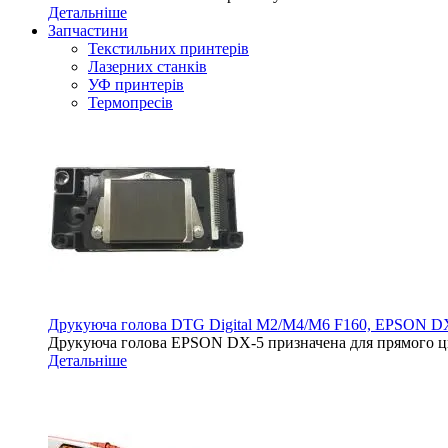
Детальніше
Запчастини
Текстильних принтерів
Лазерних станків
УФ принтерів
Термопресів
Друкуюча голова DTG Digital M2/M4/M6 F160, EPSON D
Друкуюча голова EPSON DX-5 призначена для прямого ци
Детальніше