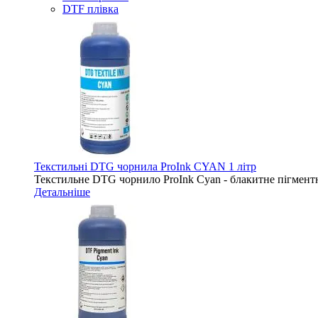
DTF плівка
Текстильні DTG чорнила ProInk CYAN 1 літр
Текстильне DTG чорнило ProInk Cyan - блакитне пігментн
Детальніше