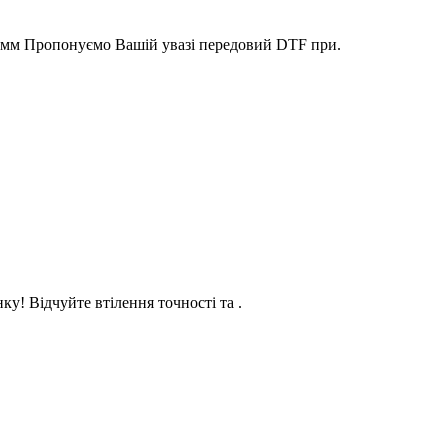
30мм Пропонуємо Вашій увазі передовий DTF при.
у! Відчуйте втілення точності та .