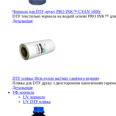
Чорнила для DTF друку PRO INK™ CYAN 1000г
DTF текстильні чорнила на водній основі PRO INK™ для 
Детальніше
DTF плівка 30см рулон мат\мат гарячого відриву
Плівка для DTF друку з двостороннім напиленням гарячо
Детальніше
УФ чорнила
UV чорнило
UV DTF плівка