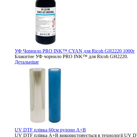
УФ Чорнило PRO INK™ CYAN для Ricoh GH2220 1000г
Блакитне УФ чорнило PRO INK™ для Ricoh GH2220.
Детальніше
UV DTF плівка 60см рулони A+B
UV DTF плівка A+B використовується в технології UV DTF