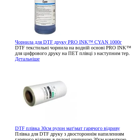
Чорнила для DTF друку PRO INK™ CYAN 1000г
DTF текстильні чорнила на водній основі PRO INK™
для цифрового друку на ПЕТ плівці з наступним тер.
Детальніше
DTF плівка 30см рулон мат\мат гарячого відриву
Плівка для DTF друку з двостороннім напиленням
гарячого відриву в рулоні шириною 30см намоткою