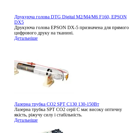
Друкуюча голова DTG Digital M2/M4/M6 F160, EPSON
DX5
Друкуюча голова EPSON DX-5 призначена для прямого
цифрового друку на тканині.
Детальніше
Лазерна трубка CO2 SPT C130 130-150Вт
Лазерна трубка SPT СО2 серії C має високу оптичну
якість, ріжучу силу і стабільність.
Детальніше