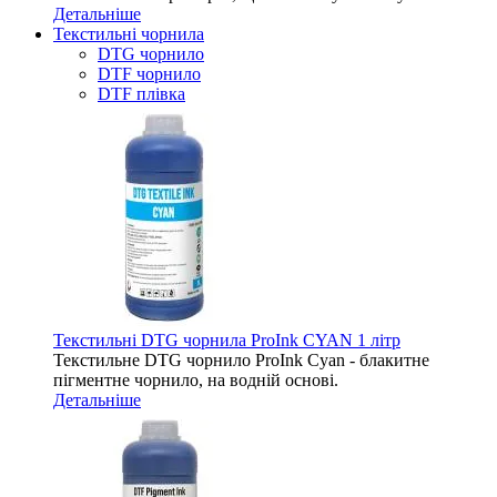
Детальніше
Текстильні чорнила
DTG чорнило
DTF чорнило
DTF плівка
Текстильні DTG чорнила ProInk CYAN 1 літр
Текстильне DTG чорнило ProInk Cyan - блакитне
пігментне чорнило, на водній основі.
Детальніше