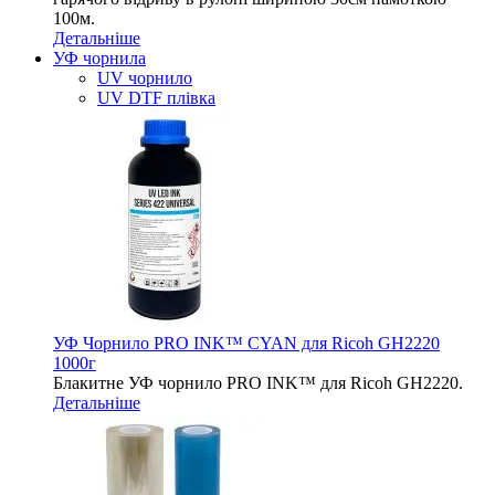
100м.
Детальніше
УФ чорнила
UV чорнило
UV DTF плівка
УФ Чорнило PRO INK™ CYAN для Ricoh GH2220
1000г
Блакитне УФ чорнило PRO INK™ для Ricoh GH2220.
Детальніше