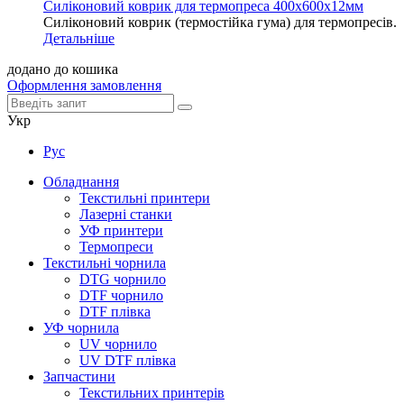
Силіконовий коврик для термопреса 400х600х12мм
Силіконовий коврик (термостійка гума) для термопресів.
Детальніше
додано до кошика
Оформлення замовлення
Укр
Рус
Обладнання
Текстильні принтери
Лазерні станки
УФ принтери
Термопреси
Текстильні чорнила
DTG чорнило
DTF чорнило
DTF плівка
УФ чорнила
UV чорнило
UV DTF плівка
Запчастини
Текстильних принтерів