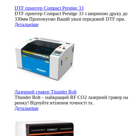
DTF принтер Compact Prestige 33
DTF принтер Compact Prestige 33 з шириною друку до
330мм Пропонуємо Вашій увазі передовий DTF при.
Детальніше
Лазерний гравер Thunder Bolt
Thunder Bolt – найкращий RF CO2 лазерний гравер на
ринку! Відчуйте втілення точності та .
Детальніше