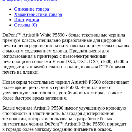
Описание товара
Характеристики товара
Инструкция
Отзывы (0)
DuPont™ Artistri® White P5590 - белые текстильные чернила
премиум-класса, специально разработанные для цифровой
печати непосредственно на натуральных или смесевых тканях
с высоким содержанием хлопка. Предназначены для
использования в принтерах с пьезоэлектрическими
печатающими головами Epson DX4, DX5, DX7, i1600, i3200 и
подходят для прямой печати на ткани, включая DTF (прямая
печать на пленке).
Новая серия текстильных чернил Artistri® P5500 обеспечивает
более яркие цвета, чем в серии P5000. Чернила имеют
улучшенную эластичность, устойчивость к стирке, а также
более быстрое время запекания.
Белые чернила Artistri® P5590 имеют улучшенную кроющую
способность и эластичность. Благодаря дисперсионной
технологии, которая использована в разработке белых
пигментных чернил DuPont™ Artistri® Brite P5590, приводит
к гораздо более мягкому оседанию пигмента в осадок.