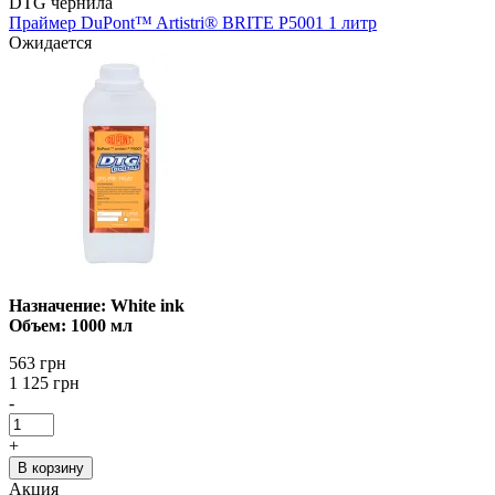
DTG чернила
Праймер DuPont™ Artistri® BRITE P5001 1 литр
Ожидается
Назначение: White ink
Объем: 1000 мл
563 грн
1 125 грн
-
+
В корзину
Акция