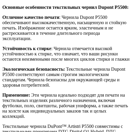
Основные особенности текстильных чернил Dupont P5500:
Отличное качество печати
: Чернила Dupont P5500
обеспечивают высококачественную, насыщенную и стойкую
печать. Изображение остается ярким, эластичным и не
растрескивается в течение длительного периода
эксплуатации.
Устойчивость к стирке
: Чернила отмечается высокой
устойчивостью к стирке, что означает, что ваши рисунки
остаются неизменными после многих циклов стирки и глажки
Экологическая безопасность:
Текстильные чернила Dupont
P5500 соответствуют самым строгим экологическим
стандартам. Чернила безопасны для окружающей среды и
здоровья потребителей.
Применение:
Эти чернила идеально подходят для печати на
текстильных изделиях различного назначения, включая
футболки, поло, свитшоты, рабочая униформа, а также печать
на холсте как индивидуальных заказов так и целых
коллекций.
Текстильные чернила DuPont™ Artistri P5500 совместимы с
текстильными принтерами
DTG Digital Q1 Hybrid
,
DTG