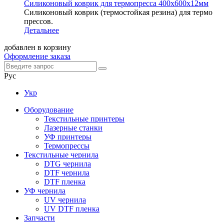
Силиконовый коврик для термопресса 400х600х12мм
Силиконовый коврик (термостойкая резина) для термо
прессов.
Детальнее
добавлен в корзину
Оформление заказа
Рус
Укр
Оборудование
Текстильные принтеры
Лазерные станки
УФ принтеры
Термопрессы
Текстильные чернила
DTG чернила
DTF чернила
DTF пленка
УФ чернила
UV чернила
UV DTF пленка
Запчасти