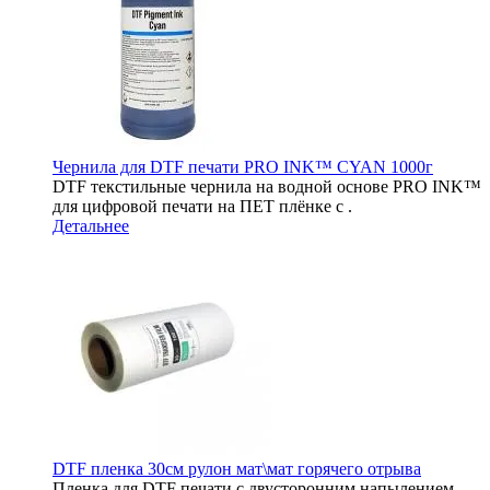
Чернила для DTF печати PRO INK™ CYAN 1000г
DTF текстильные чернила на водной основе PRO INK™
для цифровой печати на ПЕТ плёнке c .
Детальнее
DTF пленка 30см рулон мат\мат горячего отрыва
Пленка для DTF печати с двусторонним напылением