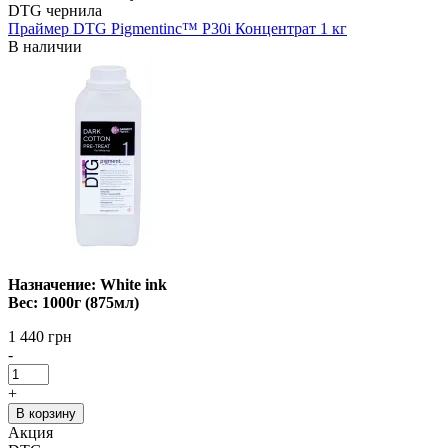
DTG чернила
Праймер DTG Pigmentinc™ P30i Концентрат 1 кг
В наличии
Назначение: White ink
Вес: 1000г (875мл)
1 440 грн
-
+
В корзину
Акция