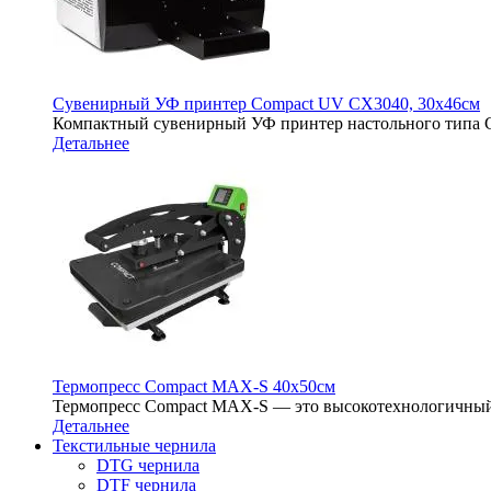
Сувенирный УФ принтер Compact UV CX3040, 30х46см
Компактный сувенирный УФ принтер настольного типа 
Детальнее
Термопресс Compact MAX-S 40х50см
Термопресс Compact MAX-S — это высокотехнологичный
Детальнее
Текстильные чернила
DTG чернила
DTF чернила