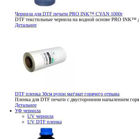
Чернила для DTF печати PRO INK™ CYAN 1000г
DTF текстильные чернила на водной основе PRO INK™ д
Детальнее
DTF пленка 30см рулон мат\мат горячего отрыва
Пленка для DTF печати с двусторонним напылением горя
Детальнее
УФ чернила
UV чернила
UV DTF пленка