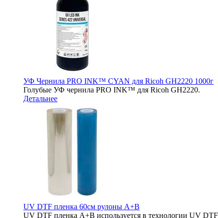
УФ Чернила PRO INK™ CYAN для Ricoh GH2220 1000г
Голубые УФ чернила PRO INK™ для Ricoh GH2220.
Детальнее
UV DTF пленка 60см рулоны A+B
UV DTF пленка A+B используется в технологии UV DTF п