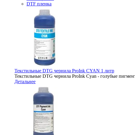
DTF пленка
Текстильные DTG чернила ProInk CYAN 1 литр
Текстильные DTG чернила ProInk Cyan - голубые пигмент
Детальнее