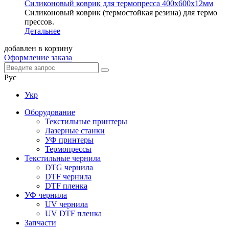
Силиконовый коврик для термопресса 400х600х12мм
Силиконовый коврик (термостойкая резина) для термо
прессов.
Детальнее
добавлен в корзину
Оформление заказа
Рус
Укр
Оборудование
Текстильные принтеры
Лазерные станки
УФ принтеры
Термопрессы
Текстильные чернила
DTG чернила
DTF чернила
DTF пленка
УФ чернила
UV чернила
UV DTF пленка
Запчасти