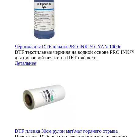
Чернила для DTF печати PRO INK™ CYAN 1000г
DTF текстильные чернила на водной основе PRO INK™
для цифровой печати на ПЕТ плёнке c .
Детальнее
DTF пленка 30см рулон мат\мат горячего отрыва
Пленка для DTF печати с двусторонним напылением