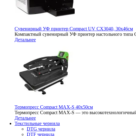
Сувенирный УФ принтер Compact UV CX3040, 30х46см
Компактный сувенирный УФ принтер настольного типа 
Детальнее
Термопресс Compact MAX-S 40х50см
Термопресс Compact MAX-S — это высокотехнологичный
Детальнее
Текстильные чернила
DTG чернила
DTF чернила