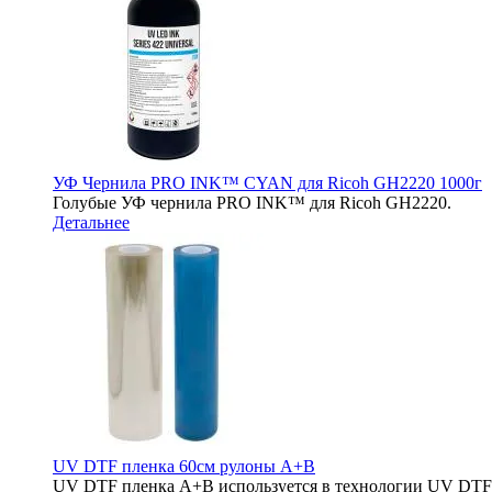
УФ Чернила PRO INK™ CYAN для Ricoh GH2220 1000г
Голубые УФ чернила PRO INK™ для Ricoh GH2220.
Детальнее
UV DTF пленка 60см рулоны A+B
UV DTF пленка A+B используется в технологии UV DTF п