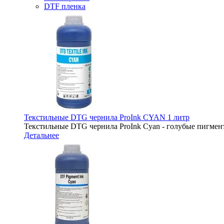
DTF пленка
Текстильные DTG чернила ProInk CYAN 1 литр
Текстильные DTG чернила ProInk Cyan - голубые пигмент
Детальнее