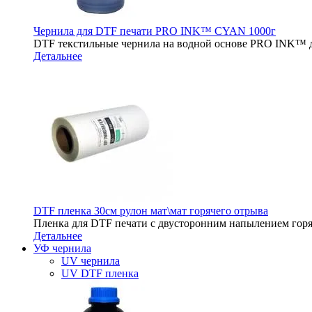
Чернила для DTF печати PRO INK™ CYAN 1000г
DTF текстильные чернила на водной основе PRO INK™ д
Детальнее
DTF пленка 30см рулон мат\мат горячего отрыва
Пленка для DTF печати с двусторонним напылением горя
Детальнее
УФ чернила
UV чернила
UV DTF пленка