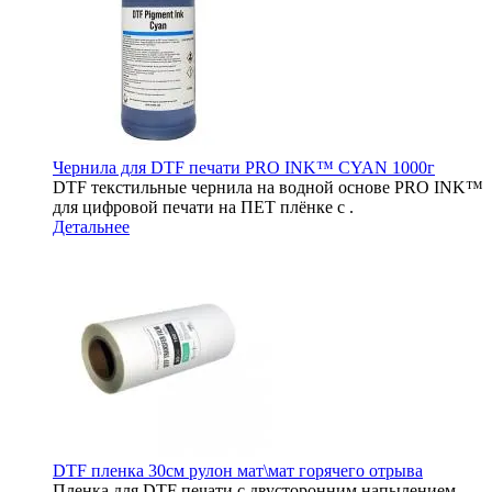
Чернила для DTF печати PRO INK™ CYAN 1000г
DTF текстильные чернила на водной основе PRO INK™
для цифровой печати на ПЕТ плёнке c .
Детальнее
DTF пленка 30см рулон мат\мат горячего отрыва
Пленка для DTF печати с двусторонним напылением