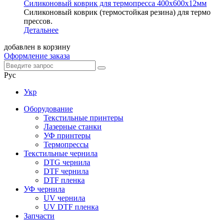
Силиконовый коврик для термопресса 400х600х12мм
Силиконовый коврик (термостойкая резина) для термо
прессов.
Детальнее
добавлен в корзину
Оформление заказа
Рус
Укр
Оборудование
Текстильные принтеры
Лазерные станки
УФ принтеры
Термопрессы
Текстильные чернила
DTG чернила
DTF чернила
DTF пленка
УФ чернила
UV чернила
UV DTF пленка
Запчасти