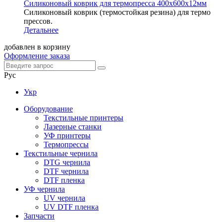
Силиконовый коврик для термопресса 400х600х12мм
Силиконовый коврик (термостойкая резина) для термо
прессов.
Детальнее
добавлен в корзину
Оформление заказа
Рус
Укр
Оборудование
Текстильные принтеры
Лазерные станки
УФ принтеры
Термопрессы
Текстильные чернила
DTG чернила
DTF чернила
DTF пленка
УФ чернила
UV чернила
UV DTF пленка
Запчасти