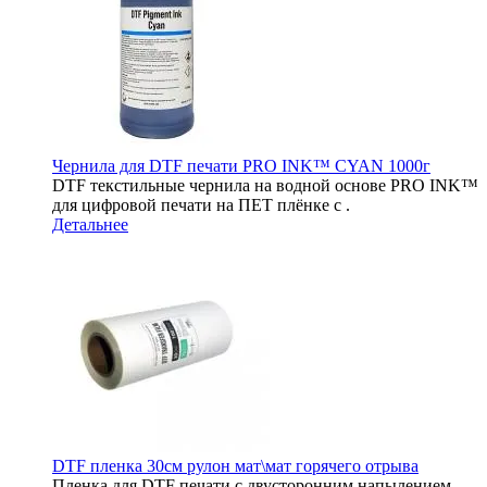
Чернила для DTF печати PRO INK™ CYAN 1000г
DTF текстильные чернила на водной основе PRO INK™
для цифровой печати на ПЕТ плёнке c .
Детальнее
DTF пленка 30см рулон мат\мат горячего отрыва
Пленка для DTF печати с двусторонним напылением