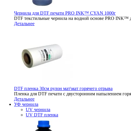
Чернила для DTF печати PRO INK™ CYAN 1000г
DTF текстильные чернила на водной основе PRO INK™ д
Детальнее
DTF пленка 30см рулон мат\мат горячего отрыва
Пленка для DTF печати с двусторонним напылением горя
Детальнее
УФ чернила
UV чернила
UV DTF пленка