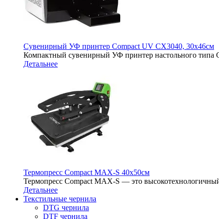
Сувенирный УФ принтер Compact UV CX3040, 30х46см
Компактный сувенирный УФ принтер настольного типа 
Детальнее
Термопресс Compact MAX-S 40х50см
Термопресс Compact MAX-S — это высокотехнологичный
Детальнее
Текстильные чернила
DTG чернила
DTF чернила