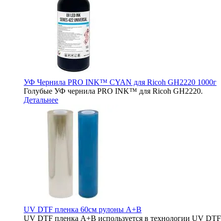
УФ Чернила PRO INK™ CYAN для Ricoh GH2220 1000г
Голубые УФ чернила PRO INK™ для Ricoh GH2220.
Детальнее
UV DTF пленка 60см рулоны A+B
UV DTF пленка A+B используется в технологии UV DTF п