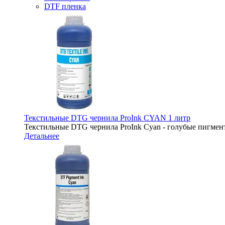
DTF пленка
Текстильные DTG чернила ProInk CYAN 1 литр
Текстильные DTG чернила ProInk Cyan - голубые пигмент
Детальнее