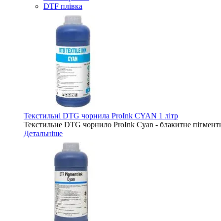
DTF плівка
Текстильні DTG чорнила ProInk CYAN 1 літр
Текстильне DTG чорнило ProInk Cyan - блакитне пігментн
Детальніше