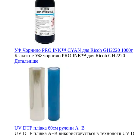
УФ Чорнило PRO INK™ CYAN для Ricoh GH2220 1000г
Блакитне УФ чорнило PRO INK™ для Ricoh GH2220.
Детальніше
UV DTF плівка 60см рулони A+B
UV DTF плівка A+B використовується в технології UV DTF