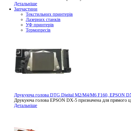
Детальніше
Запчастини
Текстильних принтерів
Лазерних станків
УФ принтерів
Термопресів
Друкуюча голова DTG Digital M2/M4/M6 F160, EPSON D
Друкуюча голова EPSON DX-5 призначена для прямого ци
Детальніше