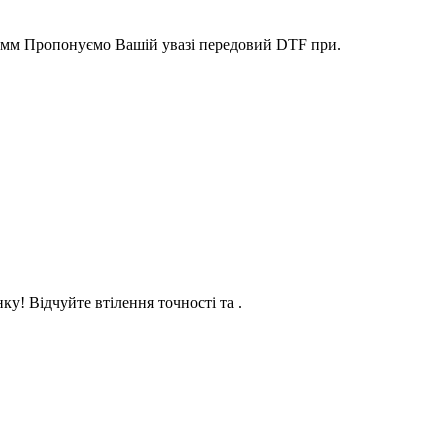
30мм Пропонуємо Вашій увазі передовий DTF при.
у! Відчуйте втілення точності та .