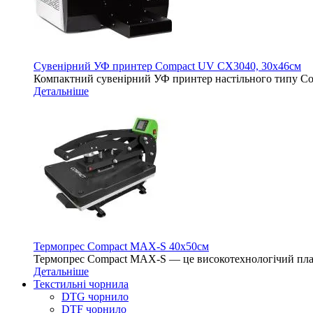
Сувенірний УФ принтер Compact UV CX3040, 30х46см
Компактний сувенірний УФ принтер настільного типу 
Детальніше
Термопрес Compact MAX-S 40х50см
Термопрес Compact MAX-S — це високотехнологічий план
Детальніше
Текстильні чорнила
DTG чорнило
DTF чорнило