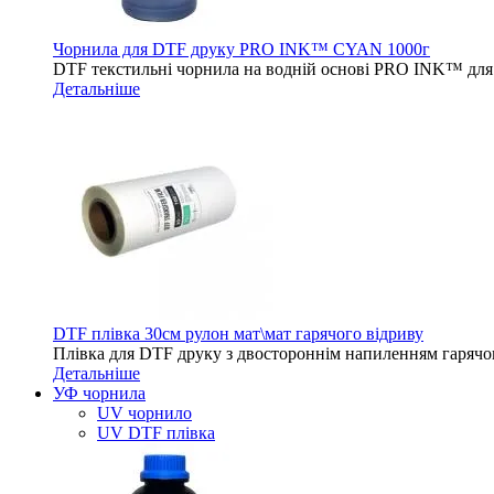
Чорнила для DTF друку PRO INK™ CYAN 1000г
DTF текстильні чорнила на водній основі PRO INK™ для 
Детальніше
DTF плівка 30см рулон мат\мат гарячого відриву
Плівка для DTF друку з двостороннім напиленням гарячо
Детальніше
УФ чорнила
UV чорнило
UV DTF плівка