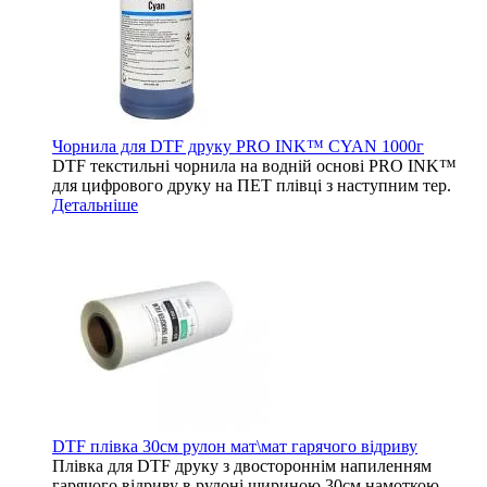
Чорнила для DTF друку PRO INK™ CYAN 1000г
DTF текстильні чорнила на водній основі PRO INK™
для цифрового друку на ПЕТ плівці з наступним тер.
Детальніше
DTF плівка 30см рулон мат\мат гарячого відриву
Плівка для DTF друку з двостороннім напиленням
гарячого відриву в рулоні шириною 30см намоткою