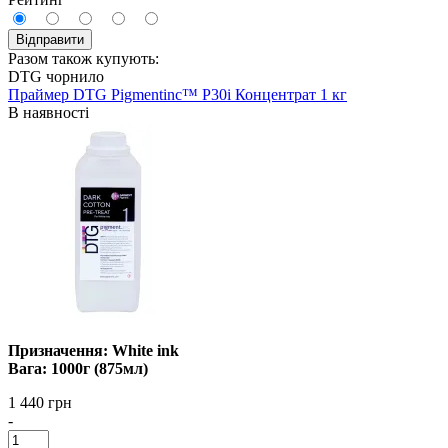
Відправити
Разом також купують:
DTG чорнило
Праймер DTG Pigmentinc™ P30i Концентрат 1 кг
В наявності
Призначення: White ink
Вага: 1000г (875мл)
1 440 грн
-