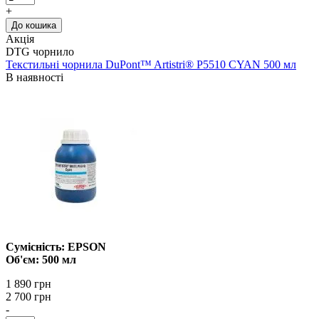
+
До кошика
Акція
DTG чорнило
Текстильні чорнила DuPont™ Artistri® P5510 CYAN 500 мл
В наявності
Сумісність: EPSON
Об'єм: 500 мл
1 890 грн
2 700 грн
-