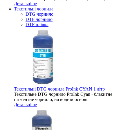
Детальніше
Текстильні чорнила
DTG чорнило
DTF чорнило
DTF плівка
Текстильні DTG чорнила ProInk CYAN 1 літр
Текстильне DTG чорнило ProInk Cyan - блакитне
пігментне чорнило, на водній основі.
Детальніше