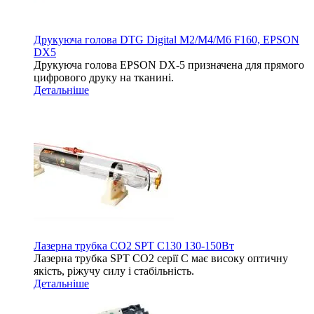
Друкуюча голова DTG Digital M2/M4/M6 F160, EPSON
DX5
Друкуюча голова EPSON DX-5 призначена для прямого
цифрового друку на тканині.
Детальніше
Лазерна трубка CO2 SPT C130 130-150Вт
Лазерна трубка SPT СО2 серії C має високу оптичну
якість, ріжучу силу і стабільність.
Детальніше