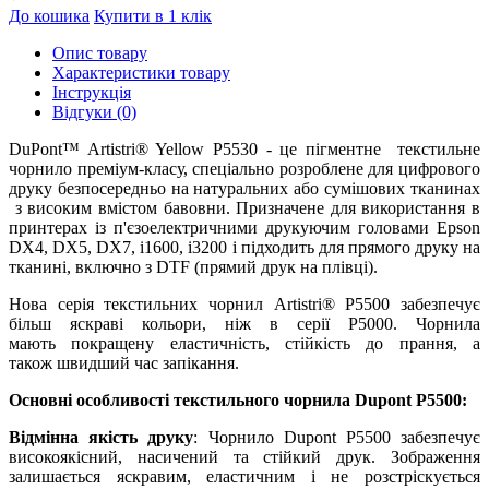
До кошика
Купити в 1 клік
Опис товару
Характеристики товару
Інструкція
Відгуки (0)
DuPont™ Artistri® Yellow P5530 - це пігментне текстильне
чорнило преміум-класу, спеціально розроблене для цифрового
друку безпосередньо на натуральних або сумішових тканинах
з високим вмістом бавовни. Призначене для використання в
принтерах із п'єзоелектричними друкуючим головами Epson
DX4, DX5, DX7, i1600, i3200 і підходить для прямого друку на
тканині, включно з DTF (прямий друк на плівці).
Нова серія текстильних чорнил Artistri® P5500 забезпечує
більш яскраві кольори, ніж в серії P5000. Чорнила
мають покращену еластичність, стійкість до прання, а
також швидший час запікання.
Основні особливості текстильного чорнила Dupont P5500:
Відмінна якість друку
: Чорнило Dupont P5500 забезпечує
високоякісний, насичений та стійкий друк. Зображення
залишається яскравим, еластичним і не розстріскується