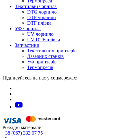
Термопреси
Текстильні чорнила
DTG чорнило
DTF чорнило
DTF плівка
УФ чорнила
UV чорнило
UV DTF плівка
Запчастини
Текстильних принтерів
Лазерних станків
УФ принтерів
Термопресів
Підписуйтесь на нас у соцмережах:
Розхідні матеріали
+38 (067) 333 07 75