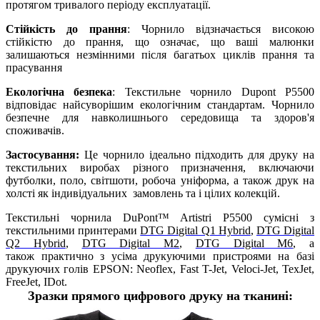
протягом тривалого періоду експлуатації.
Стійкість до прання
: Чорнило відзначається високою
стійкістю до прання, що означає, що ваші малюнки
залишаються незмінними після багатьох циклів прання та
прасування
Екологічна безпека
: Текстильне чорнило Dupont P5500
відповідає найсуворішим екологічним стандартам. Чорнило
безпечне для навколишнього середовища та здоров'я
споживачів.
Застосування:
Це чорнило ідеально підходить для друку на
текстильних виробах різного призначення, включаючи
футболки, поло, світшоти, робоча уніформа, а також друк на
холсті як індивідуальних замовлень та і цілих колекцій.
Текстильні чорнила DuPont™ Artistri P5500 сумісні з
текстильними принтерами
DTG Digital Q1 Hybrid
,
DTG Digital
Q2 Hybrid
,
DTG Digital M2
,
DTG Digital M6
, а
також практично з усіма друкуючими пристроями на базі
друкуючих голів EPSON: Neoflex, Fast T-Jet, Veloci-Jet, TexJet,
FreeJet, IDot.
Зразки прямого цифрового друку на тканині: