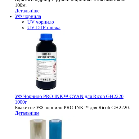
100м.
Детальніше
УФ чорнила
UV чорнило
UV DTF плівка
УФ Чорнило PRO INK™ CYAN для Ricoh GH2220
1000г
Блакитне УФ чорнило PRO INK™ для Ricoh GH2220.
Детальніше