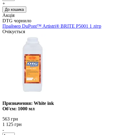
+
До кошика
Акція
DTG чорнило
Праймер DuPont™ Artistri® BRITE P5001 1 літр
Очікується
Призначення: White ink
Об'єм: 1000 мл
563 грн
1 125 грн
-