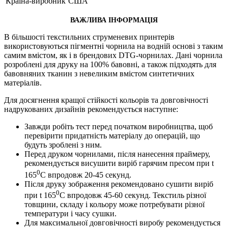
Країна-виробник
США
ВАЖЛИВА ІНФОРМАЦІЯ
В більшості текстильних струменевих принтерів
використовуються пігментні чорнила на водній основі з таким
самим вмістом, як і в брендових DTG-чорнилах. Дані чорнила
розроблені для друку на 100% бавовні, а також підходять для
бавовняних тканин з невеликим вмістом синтетичних
матеріалів.
Для досягнення кращої стійкості кольорів та довговічності
надрукованих дизайнів рекомендується наступне:
Завжди робіть тест перед початком виробництва, щоб
перевірити придатність матеріалу до операцій, що
будуть зроблені з ним.
Перед друком чорнилами, після нанесення праймеру,
рекомендується висушити виріб гарячим пресом при t
0
165
С впродовж 20-45 секунд.
Після друку зображення рекомендовано сушити виріб
0
при t 165
С впродовж 45-60 секунд. Текстиль різної
товщини, складу і кольору може потребувати різної
температури і часу сушки.
Для максимальної довговічності виробу рекомендується