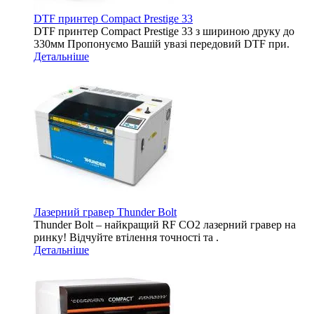
DTF принтер Compact Prestige 33
DTF принтер Compact Prestige 33 з шириною друку до
330мм Пропонуємо Вашій увазі передовий DTF при.
Детальніше
Лазерний гравер Thunder Bolt
Thunder Bolt – найкращий RF CO2 лазерний гравер на
ринку! Відчуйте втілення точності та .
Детальніше