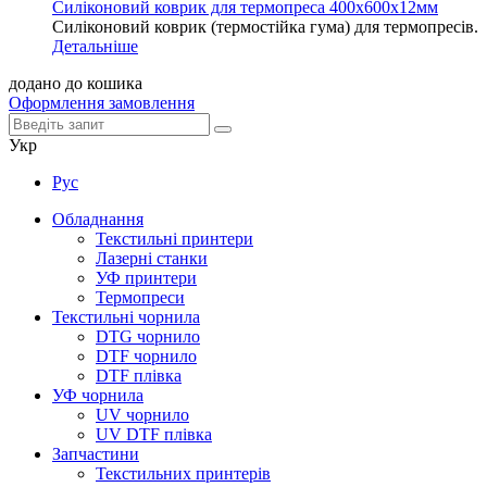
Силіконовий коврик для термопреса 400х600х12мм
Силіконовий коврик (термостійка гума) для термопресів.
Детальніше
додано до кошика
Оформлення замовлення
Укр
Рус
Обладнання
Текстильні принтери
Лазерні станки
УФ принтери
Термопреси
Текстильні чорнила
DTG чорнило
DTF чорнило
DTF плівка
УФ чорнила
UV чорнило
UV DTF плівка
Запчастини
Текстильних принтерів