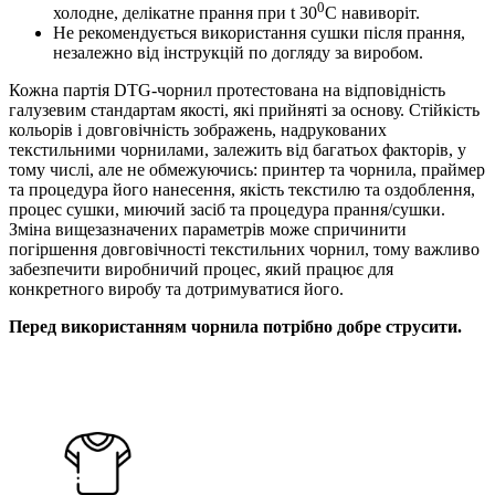
0
холодне, делікатне прання при t 30
C навиворіт.
Не рекомендується використання сушки після прання,
незалежно від інструкцій по догляду за виробом.
Кожна партія DTG-чорнил протестована на відповідність
галузевим стандартам якості, які прийняті за основу. Стійкість
кольорів і довговічність зображень, надрукованих
текстильними чорнилами, залежить від багатьох факторів, у
тому числі, але не обмежуючись: принтер та чорнила, праймер
та процедура його нанесення, якість текстилю та оздоблення,
процес сушки, миючий засіб та процедура прання/сушки.
Зміна вищезазначених параметрів може спричинити
погіршення довговічності текстильних чорнил, тому важливо
забезпечити виробничий процес, який працює для
конкретного виробу та дотримуватися його.
Перед використанням чорнила потрібно добре струсити.