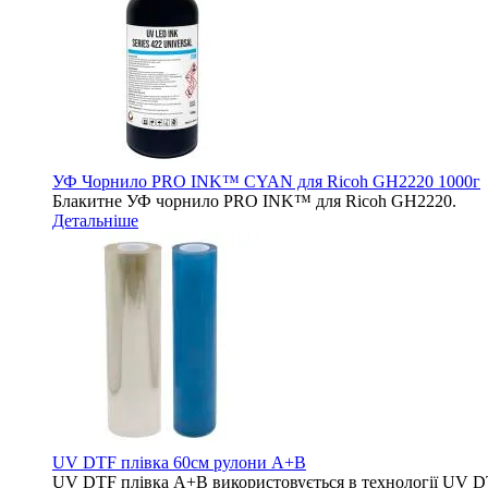
УФ Чорнило PRO INK™ CYAN для Ricoh GH2220 1000г
Блакитне УФ чорнило PRO INK™ для Ricoh GH2220.
Детальніше
UV DTF плівка 60см рулони A+B
UV DTF плівка A+B використовується в технології UV DTF