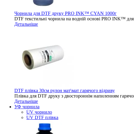
Чорнила для DTF друку PRO INK™ CYAN 1000г
DTF текстильні чорнила на водній основі PRO INK™ для 
Детальніше
DTF плівка 30см рулон мат\мат гарячого відриву
Плівка для DTF друку з двостороннім напиленням гарячо
Детальніше
УФ чорнила
UV чорнило
UV DTF плівка