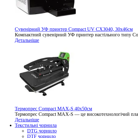
Сувенірний УФ принтер Compact UV CX3040, 30х46см
Компактний сувенірний УФ принтер настільного типу 
Детальніше
Термопрес Compact MAX-S 40х50см
Термопрес Compact MAX-S — це високотехнологічий план
Детальніше
Текстильні чорнила
DTG чорнило
DTF чорнило