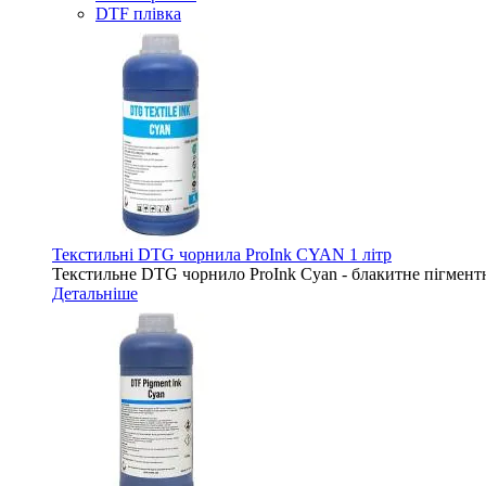
DTF плівка
Текстильні DTG чорнила ProInk CYAN 1 літр
Текстильне DTG чорнило ProInk Cyan - блакитне пігментн
Детальніше