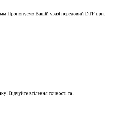
30мм Пропонуємо Вашій увазі передовий DTF при.
у! Відчуйте втілення точності та .