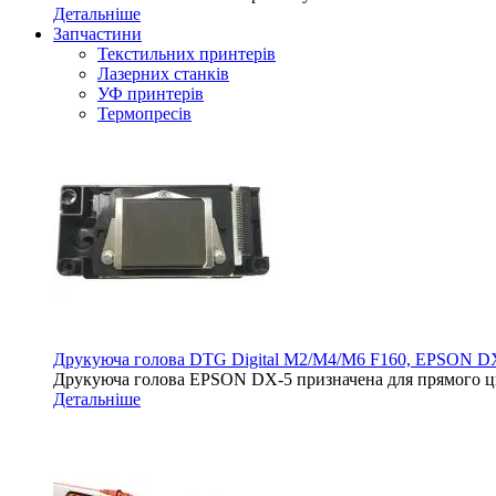
Детальніше
Запчастини
Текстильних принтерів
Лазерних станків
УФ принтерів
Термопресів
Друкуюча голова DTG Digital M2/M4/M6 F160, EPSON D
Друкуюча голова EPSON DX-5 призначена для прямого ци
Детальніше