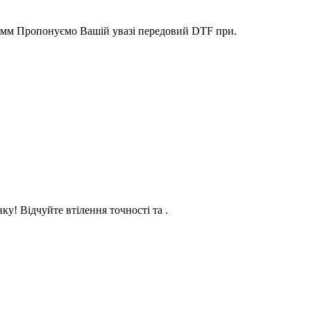
30мм Пропонуємо Вашій увазі передовий DTF при.
у! Відчуйте втілення точності та .