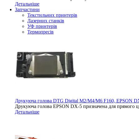
Детальніше
Запчастини
Текстильних принтерів
Лазерних станків
УФ принтерів
Термопресів
Друкуюча голова DTG Digital M2/M4/M6 F160, EPSON D
Друкуюча голова EPSON DX-5 призначена для прямого ци
Детальніше