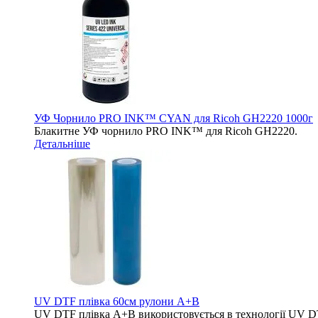
УФ Чорнило PRO INK™ CYAN для Ricoh GH2220 1000г
Блакитне УФ чорнило PRO INK™ для Ricoh GH2220.
Детальніше
UV DTF плівка 60см рулони A+B
UV DTF плівка A+B використовується в технології UV DTF