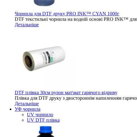
Чорнила для DTF друку PRO INK™ CYAN 1000г
DTF текстильні чорнила на водній основі PRO INK™ для 
Детальніше
DTF плівка 30см рулон мат\мат гарячого відриву
Плівка для DTF друку з двостороннім напиленням гарячо
Детальніше
УФ чорнила
UV чорнило
UV DTF плівка