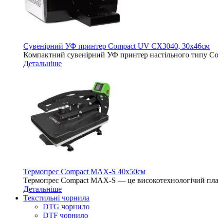
Сувенірний УФ принтер Compact UV CX3040, 30х46см
Компактний сувенірний УФ принтер настільного типу 
Детальніше
Термопрес Compact MAX-S 40х50см
Термопрес Compact MAX-S — це високотехнологічий план
Детальніше
Текстильні чорнила
DTG чорнило
DTF чорнило