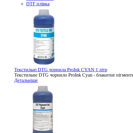
DTF плівка
Текстильні DTG чорнила ProInk CYAN 1 літр
Текстильне DTG чорнило ProInk Cyan - блакитне пігментн
Детальніше