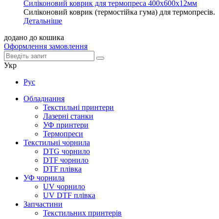
Силіконовий коврик для термопреса 400х600х12мм
Силіконовий коврик (термостійка гума) для термопресів.
Детальніше
додано до кошика
Оформлення замовлення
Укр
Рус
Обладнання
Текстильні принтери
Лазерні станки
УФ принтери
Термопреси
Текстильні чорнила
DTG чорнило
DTF чорнило
DTF плівка
УФ чорнила
UV чорнило
UV DTF плівка
Запчастини
Текстильних принтерів