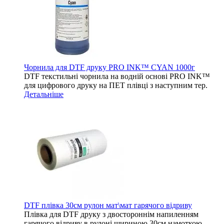
Чорнила для DTF друку PRO INK™ CYAN 1000г
DTF текстильні чорнила на водній основі PRO INK™
для цифрового друку на ПЕТ плівці з наступним тер.
Детальніше
DTF плівка 30см рулон мат\мат гарячого відриву
Плівка для DTF друку з двостороннім напиленням
гарячого відриву в рулоні шириною 30см намоткою