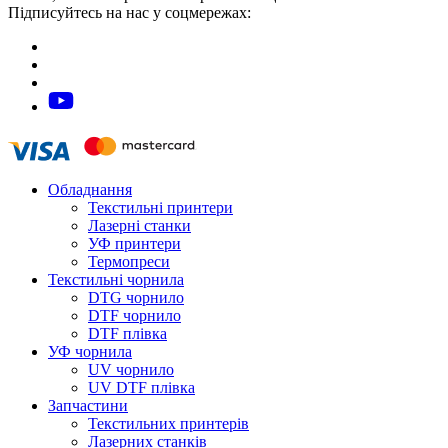
Підписуйтесь на нас у соцмережах:
Обладнання
Текстильні принтери
Лазерні станки
УФ принтери
Термопреси
Текстильні чорнила
DTG чорнило
DTF чорнило
DTF плівка
УФ чорнила
UV чорнило
UV DTF плівка
Запчастини
Текстильних принтерів
Лазерних станків