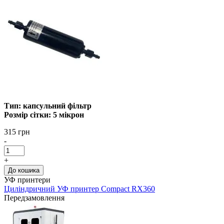
Тип: капсульний фільтр
Розмір сітки: 5 мікрон
315 грн
-
+
До кошика
УФ принтери
Циліндричний УФ принтер Compact RX360
Передзамовлення