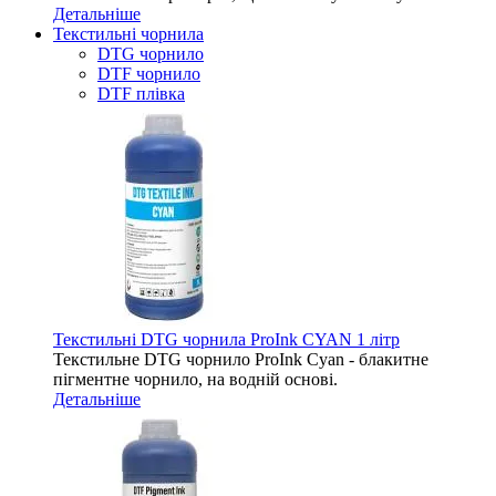
Детальніше
Текстильні чорнила
DTG чорнило
DTF чорнило
DTF плівка
Текстильні DTG чорнила ProInk CYAN 1 літр
Текстильне DTG чорнило ProInk Cyan - блакитне
пігментне чорнило, на водній основі.
Детальніше