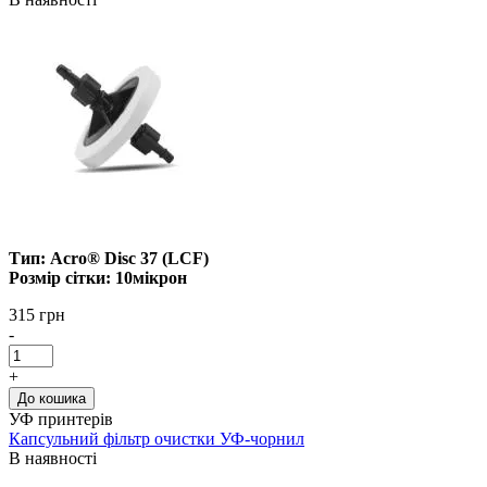
Тип: Acro® Disc 37 (LCF)
Розмір сітки: 10мікрон
315 грн
-
+
До кошика
УФ принтерів
Капсульний фільтр очистки УФ-чорнил
В наявності