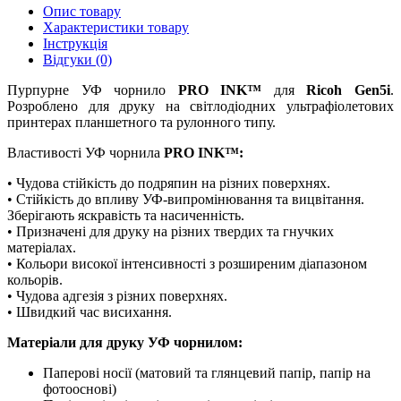
Опис товару
Характеристики товару
Інструкція
Відгуки (0)
Пурпурне УФ чорнило
PRO INK™
для
Ricoh Gen5i
.
Розроблено для друку на світлодіодних ультрафіолетових
принтерах планшетного та рулонного типу.
Властивості УФ чорнила
PRO INK™:
• Чудова стійкість до подряпин на різних поверхнях.
• Стійкість до впливу УФ-випромінювання та вицвітання.
Зберігають яскравість та насиченність.
• Призначені для друку на різних твердих та гнучких
матеріалах.
• Кольори високої інтенсивності з розширеним діапазоном
кольорів.
• Чудова адгезія з різних поверхнях.
• Швидкий час висихання.
Матеріали для друку УФ чорнилом:
Паперові носії (матовий та глянцевий папір, папір на
фотооснові)