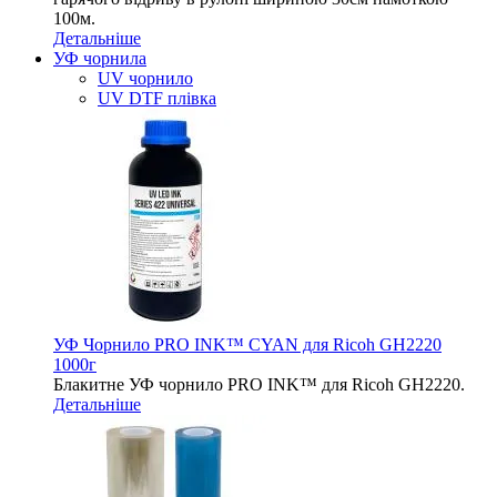
100м.
Детальніше
УФ чорнила
UV чорнило
UV DTF плівка
УФ Чорнило PRO INK™ CYAN для Ricoh GH2220
1000г
Блакитне УФ чорнило PRO INK™ для Ricoh GH2220.
Детальніше