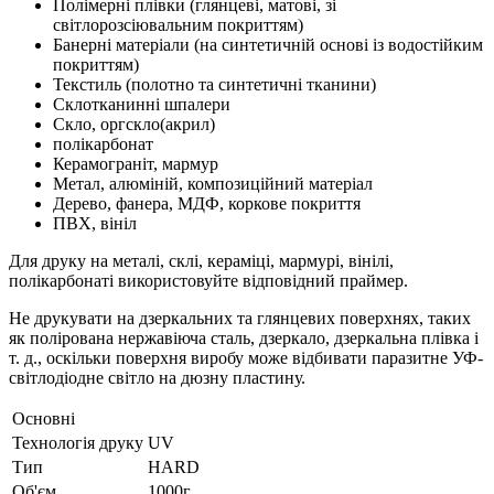
Полімерні плівки (глянцеві, матові, зі
світлорозсіювальним покриттям)
Банерні матеріали (на синтетичній основі із водостійким
покриттям)
Текстиль (полотно та синтетичні тканини)
Склотканинні шпалери
Скло, оргскло(акрил)
полікарбонат
Керамограніт, мармур
Метал, алюміній, композиційний матеріал
Дерево, фанера, МДФ, коркове покриття
ПВХ, вініл
Для друку на металі, склі, кераміці, мармурі, вінілі,
полікарбонаті використовуйте відповідний праймер.
Не друкувати на дзеркальних та глянцевих поверхнях, таких
як полірована нержавіюча сталь, дзеркало, дзеркальна плівка і
т. д., оскільки поверхня виробу може відбивати паразитне УФ-
світлодіодне світло на дюзну пластину.
Основні
Технологія друку
UV
Тип
HARD
Об'єм
1000г