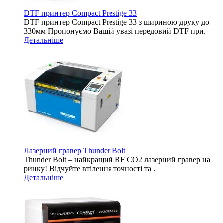
DTF принтер Compact Prestige 33
DTF принтер Compact Prestige 33 з шириною друку до
330мм Пропонуємо Вашій увазі передовий DTF при.
Детальніше
Лазерний гравер Thunder Bolt
Thunder Bolt – найкращий RF CO2 лазерний гравер на
ринку! Відчуйте втілення точності та .
Детальніше