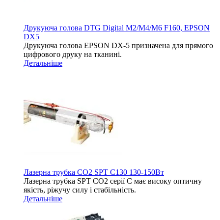
Друкуюча голова DTG Digital M2/M4/M6 F160, EPSON
DX5
Друкуюча голова EPSON DX-5 призначена для прямого
цифрового друку на тканині.
Детальніше
Лазерна трубка CO2 SPT C130 130-150Вт
Лазерна трубка SPT СО2 серії C має високу оптичну
якість, ріжучу силу і стабільність.
Детальніше