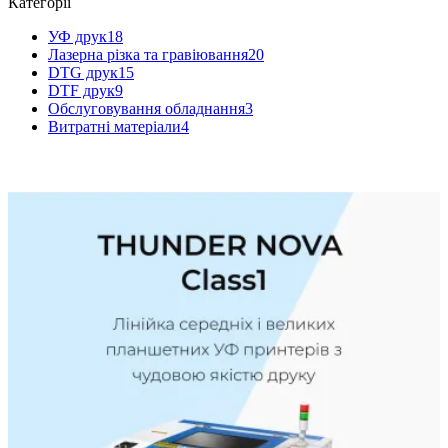
Категорії
УФ друк
18
Лазерна різка та гравіювання
20
DTG друк
15
DTF друк
9
Обслуговування обладнання
3
Витратні матеріали
4