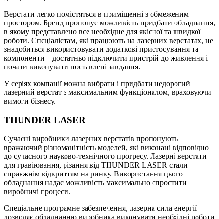
Верстати легко помістяться в приміщенні з обмеженим
простором. Бренд пропонує можливість придбати обладнання,
в якому представлено все необхідне для якісної та швидкої
роботи. Спеціалістам, які працюють на лазерних верстатах, не
знадобиться використовувати додаткові пристосування та
компоненти – достатньо підключити пристрій до живлення і
почати виконувати поставлені завдання.
У серіях компанії можна вибрати і придбати недорогий
лазерний верстат з максимальним функціоналом, враховуючи
вимоги бізнесу.
THUNDER LASER
Сучасні виробники лазерних верстатів пропонують
вражаючий різноманітність моделей, які виконані відповідно
до сучасного науково-технічного прогресу. Лазерні верстати
для гравіювання, різання від THUNDER LASER стали
справжнім відкриттям на ринку. Використання цього
обладнання надає можливість максимально спростити
виробничі процеси.
Спеціальне програмне забезпечення, лазерна сила енергії
дозволяє обладнанню виробника виконувати необхідні роботи