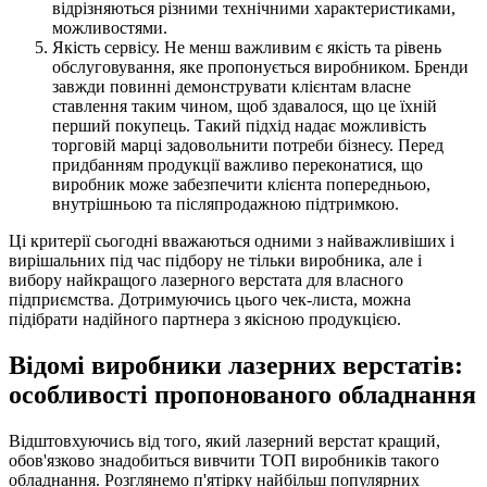
відрізняються різними технічними характеристиками,
можливостями.
Якість сервісу. Не менш важливим є якість та рівень
обслуговування, яке пропонується виробником. Бренди
завжди повинні демонструвати клієнтам власне
ставлення таким чином, щоб здавалося, що це їхній
перший покупець. Такий підхід надає можливість
торговій марці задовольнити потреби бізнесу. Перед
придбанням продукції важливо переконатися, що
виробник може забезпечити клієнта попередньою,
внутрішньою та післяпродажною підтримкою.
Ці критерії сьогодні вважаються одними з найважливіших і
вирішальних під час підбору не тільки виробника, але і
вибору найкращого лазерного верстата для власного
підприємства. Дотримуючись цього чек-листа, можна
підібрати надійного партнера з якісною продукцією.
Відомі виробники лазерних верстатів:
особливості пропонованого обладнання
Відштовхуючись від того, який лазерний верстат кращий,
обов'язково знадобиться вивчити ТОП виробників такого
обладнання. Розглянемо п'ятірку найбільш популярних