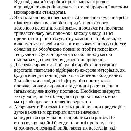
Відповідальний виробник ретельно контролює
відповідність виробництва та готової продукції високим
міжнародним стандартам.
Якість та оцінка її виконання. Абсолютно немає потреби
підкреслювати важливість придбання якісного
лазерного верстата, який зможе прослужити протягом
тривалого часу без поломок і виходу з ладу. З цієї
причини потрібно з'ясувати у компанії-виробника, як
виконується перевірка та контроль якості продукції. Усе
обладнання обов'язково повинно пройти перевірку,
тестування. Сучасні бренди з особливою увагою
ставляться до виявлення дефектної продукції.
Джерела сировини. Найкращі виробники лазерних
верстатів тщательно відбирають джерела матеріалів, які
будуть використані під час виготовлення обладнання.
Знадобиться дослідити інформацію про те, хто є
постачальником сировини та де вони розташовані в
загальному ланцюжку поставок. Необхідно звернути
увагу на те, чи має бренд доступ до високоякісних
матеріалів для виготовлення верстатів.
Асортимент. Різноманітність пропонованої продукції є
дуже важливим критерієм для визначення
конкурентоспроможності виробника на ринку. Це
означає, що надійні бренди повинні пропонувати
споживачам великий вибір лазерних верстатів, які