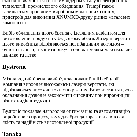
сьогодні вважається світовим лідером у галузі електронних
технологій, промислового обладнання. Trumpf також
залишається провідним виробником лазерних систем,
пристроїв для виконання XNUMXD-друку різних металевих
компонентів.
Вибір обладнання цього бренда є ідеальним варіантом для
виготовлення продукції у будь-якому обсязі. Лазерні верстати
цього виробника відрізняються невибагливим доглядом –
очистити лінзи, замінити ріжучі головки можна максимально
швидко та легко.
Bystronic
Міжнародний бренд, який був заснований в Швейцарії.
Компанія виробляє високоякісні лазерні верстати, які
відрізняються високою точністю різання. Використання цього
обладнання дозволяє зекономити сировину при виробництві
різних видів продукції.
Bystronic покладає наголос на оптимізацію та автоматизацію
виробничого процесу, тому для бренда характерна висока
якість та надійність виготовленої продукції.
Tanaka