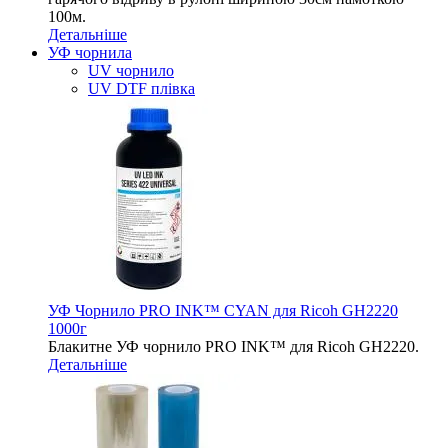
100м.
Детальніше
УФ чорнила
UV чорнило
UV DTF плівка
УФ Чорнило PRO INK™ CYAN для Ricoh GH2220
1000г
Блакитне УФ чорнило PRO INK™ для Ricoh GH2220.
Детальніше