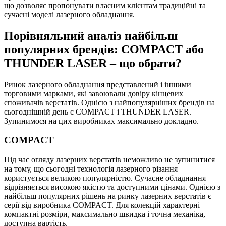
що дозволяє пропонувати власним клієнтам традиційні та
сучасні моделі лазерного обладнання.
Порівняльний аналіз найбільш
популярних брендів: COMPACT або
THUNDER LASER – що обрати?
Ринок лазерного обладнання представлений і іншими
торговими марками, які завоювали довіру кінцевих
споживачів верстатів. Однією з найпопулярніших брендів на
сьогоднішній день є COMPACT і THUNDER LASER.
Зупинимося на цих виробниках максимально докладно.
COMPACT
Під час огляду лазерних верстатів неможливо не зупинитися
на тому, що сьогодні технологія лазерного різання
користується великою популярністю. Сучасне обладнання
відрізняється високою якістю та доступними цінами. Однією з
найбільш популярних рішень на ринку лазерних верстатів є
серії від виробника COMPACT. Для колекцій характерні
компактні розміри, максимально швидка і точна механіка,
доступна вартість.