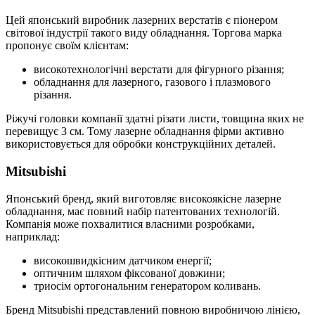
Цей японський виробник лазерних верстатів є піонером
світової індустрії такого виду обладнання. Торгова марка
пропонує своїм клієнтам:
високотехнологічні верстати для фігурного різання;
обладнання для лазерного, газового і плазмового
різання.
Ріжучі головки компанії здатні різати листи, товщина яких не
перевищує 3 см. Тому лазерне обладнання фірми активно
використовується для обробки конструкційних деталей.
Mitsubishi
Японський бренд, який виготовляє високоякісне лазерне
обладнання, має повний набір патентованих технологій.
Компанія може похвалитися власними розробками,
наприклад:
високошвидкісним датчиком енергії;
оптичним шляхом фіксованої довжини;
триосім ортогональним генератором коливань.
Бренд Mitsubishi представлений повною виробничою лінією,