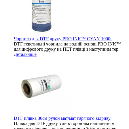
Чорнила для DTF друку PRO INK™ CYAN 1000г
DTF текстильні чорнила на водній основі PRO INK™
для цифрового друку на ПЕТ плівці з наступним тер.
Детальніше
DTF плівка 30см рулон мат\мат гарячого відриву
Плівка для DTF друку з двостороннім напиленням
гарячого відриву в рулоні шириною 30см намоткою