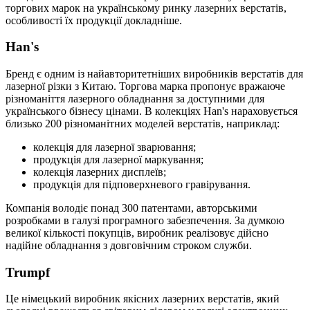
торгових марок на українському ринку лазерних верстатів,
особливості їх продукції докладніше.
Han's
Бренд є одним із найавторитетніших виробників верстатів для
лазерної різки з Китаю. Торгова марка пропонує вражаюче
різноманіття лазерного обладнання за доступними для
українського бізнесу цінами. В колекціях Han's нараховується
близько 200 різноманітних моделей верстатів, наприклад:
колекція для лазерної зварювання;
продукція для лазерної маркування;
колекція лазерних дисплеїв;
продукція для підповерхневого гравірування.
Компанія володіє понад 300 патентами, авторськими
розробками в галузі програмного забезпечення. За думкою
великої кількості покупців, виробник реалізовує дійсно
надійне обладнання з довговічним строком служби.
Trumpf
Це німецький виробник якісних лазерних верстатів, який