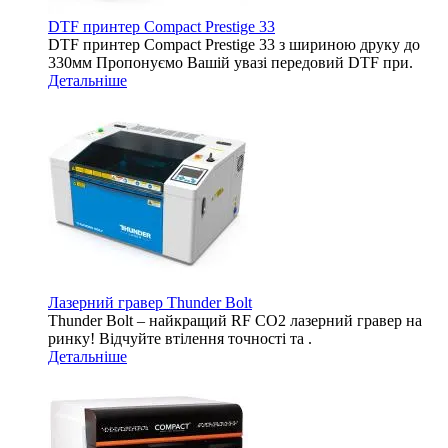
DTF принтер Compact Prestige 33
DTF принтер Compact Prestige 33 з шириною друку до
330мм Пропонуємо Вашій увазі передовий DTF при.
Детальніше
Лазерний гравер Thunder Bolt
Thunder Bolt – найкращий RF CO2 лазерний гравер на
ринку! Відчуйте втілення точності та .
Детальніше