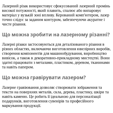
Лазерний різак використовує сфокусований лазерний промінь
високої потужності, який плавить, спалює або випаровує
матеріал у вузькій зоні впливу. Керований комп'ютером, лазер
точно слідує за заданим контуром, забезпечуючи акуратне і
чисте різання.
Що можна зробити на лазерному різанні?
Лазерні різаки застосовуються для деталізованого різання в
різних областях, включаючи виготовлення ювелірних виробів,
створення компонентів для машинобудування, виробництво
вивісок, а також в декоративно-прикладному мистецтві. Вони
здатні працювати з металами, пластиком, деревом, тканинами
та навіть папером.
Що можна гравірувати лазером?
Лазерне гравіювання дозволяє створювати зображення та
тексти на поверхнях металів, скла, дерева, пластику, шкіри та
навіть каменю. Це робить її ідеальною для персоналізації
подарунків, виготовлення сувенірів та професійного
маркування продукції.