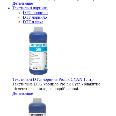
Детальніше
Текстильні чорнила
DTG чорнило
DTF чорнило
DTF плівка
Текстильні DTG чорнила ProInk CYAN 1 літр
Текстильне DTG чорнило ProInk Cyan - блакитне
пігментне чорнило, на водній основі.
Детальніше