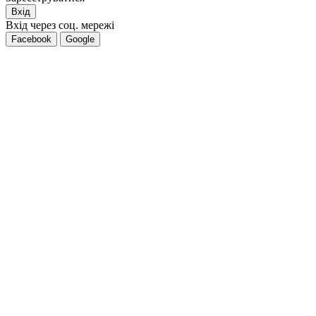
Вхід
Вхід через соц. мережі
Facebook
Google