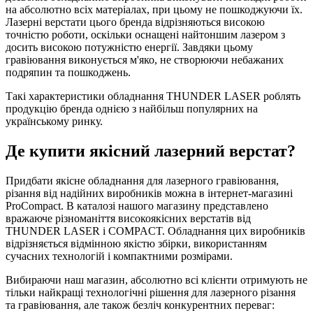
на абсолютно всіх матеріалах, при цьому не пошкоджуючи їх.
Лазерні верстати цього бренда відрізняються високою
точністю роботи, оскільки оснащені найтоншим лазером з
досить високою потужністю енергії. Завдяки цьому
гравіювання виконується м'яко, не створюючи небажаних
подряпин та пошкоджень.
Такі характеристики обладнання THUNDER LASER роблять
продукцію бренда однією з найбільш популярних на
українському ринку.
Де купити якісний лазерний верстат?
Придбати якісне обладнання для лазерного гравіювання,
різання від надійних виробників можна в інтернет-магазині
ProCompact. В каталозі нашого магазину представлено
вражаюче різноманіття високоякісних верстатів від
THUNDER LASER і COMPACT. Обладнання цих виробників
відрізняється відмінною якістю збірки, використанням
сучасних технологій і компактними розмірами.
Вибираючи наш магазин, абсолютно всі клієнти отримують не
тільки найкращі технологічні рішення для лазерного різання
та гравіювання, але також безліч конкурентних переваг: