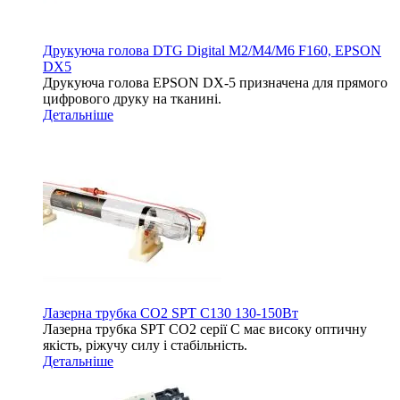
Друкуюча голова DTG Digital M2/M4/M6 F160, EPSON
DX5
Друкуюча голова EPSON DX-5 призначена для прямого
цифрового друку на тканині.
Детальніше
Лазерна трубка CO2 SPT C130 130-150Вт
Лазерна трубка SPT СО2 серії C має високу оптичну
якість, ріжучу силу і стабільність.
Детальніше