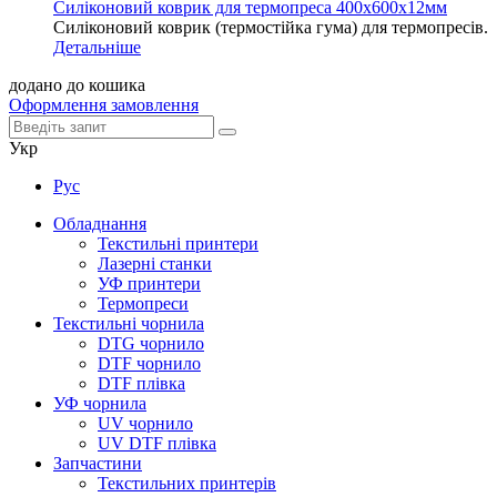
Силіконовий коврик для термопреса 400х600х12мм
Силіконовий коврик (термостійка гума) для термопресів.
Детальніше
додано до кошика
Оформлення замовлення
Укр
Рус
Обладнання
Текстильні принтери
Лазерні станки
УФ принтери
Термопреси
Текстильні чорнила
DTG чорнило
DTF чорнило
DTF плівка
УФ чорнила
UV чорнило
UV DTF плівка
Запчастини
Текстильних принтерів