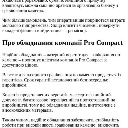
Якщо все прораховано, сума потенційного прибутку
влаштовує, можна сміливо братися за організацію бізнесу з
гравіювання каменю.
Чим більше замовлень, тим оперативніше покриються витрати
молодого підприємства. Якщо клієнти численні, повернути
вкладені фінанси вийде за два – три місяці.
Про обладнання компанії Pro Compact
Надійне обладнання – лазерний верстат для гравіювання по
каменю – пропонує клієнтам компанія Pro Compact за
доступною ціною.
Верстат для лазерного гравіювання по каменю продається із
гарантією. Срок гарантії встановлений безпосередньо
виробником.
Кожен із представлених верстатів має сертифікаційний
документ, багаторазово перевірений та протестований на
виробництві, тому всі обладнання надійне, виготовлене з
високоякісних матеріалів.
Таким чином, надійне обладнання забезпечить стабільність
роботи при високій якості гравіювання каменю, виключить