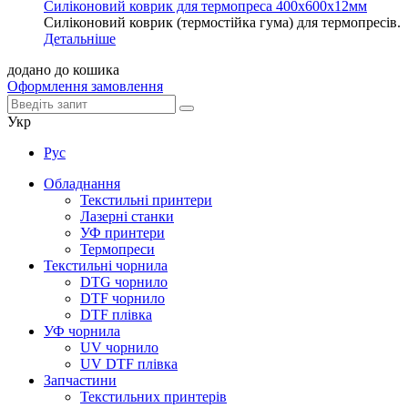
Силіконовий коврик для термопреса 400х600х12мм
Силіконовий коврик (термостійка гума) для термопресів.
Детальніше
додано до кошика
Оформлення замовлення
Укр
Рус
Обладнання
Текстильні принтери
Лазерні станки
УФ принтери
Термопреси
Текстильні чорнила
DTG чорнило
DTF чорнило
DTF плівка
УФ чорнила
UV чорнило
UV DTF плівка
Запчастини
Текстильних принтерів