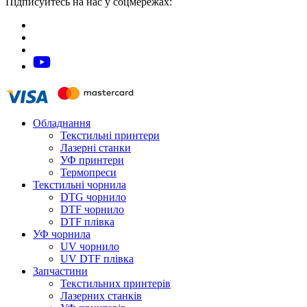
Підписуйтесь на нас у соцмережах:
Обладнання
Текстильні принтери
Лазерні станки
УФ принтери
Термопреси
Текстильні чорнила
DTG чорнило
DTF чорнило
DTF плівка
УФ чорнила
UV чорнило
UV DTF плівка
Запчастини
Текстильних принтерів
Лазерних станків