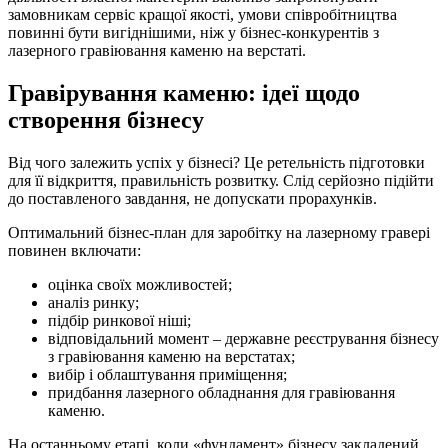
замовникам сервіс кращої якості, умови співробітництва
повинні бути вигіднішими, ніж у бізнес-конкурентів з
лазерного гравіювання каменю на верстаті.
Гравірування каменю: ідеї щодо
створення бізнесу
Від чого залежить успіх у бізнесі? Це ретельність підготовки
для її відкриття, правильність розвитку. Слід серйозно підійти
до поставленого завдання, не допускати прорахунків.
Оптимальний бізнес-план для заробітку на лазерному гравері
повинен включати:
оцінка своїх можливостей;
аналіз ринку;
підбір ринкової ніші;
відповідальний момент – державне реєстрування бізнесу
з гравіювання каменю на верстатах;
вибір і облаштування приміщення;
придбання лазерного обладнання для гравіювання
каменю.
На останньому етапі, коли «фундамент» бізнесу закладений,