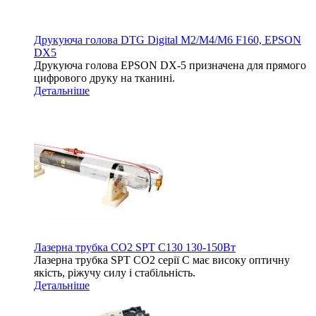
Друкуюча голова DTG Digital M2/M4/M6 F160, EPSON
DX5
Друкуюча голова EPSON DX-5 призначена для прямого
цифрового друку на тканині.
Детальніше
Лазерна трубка CO2 SPT C130 130-150Вт
Лазерна трубка SPT СО2 серії C має високу оптичну
якість, ріжучу силу і стабільність.
Детальніше