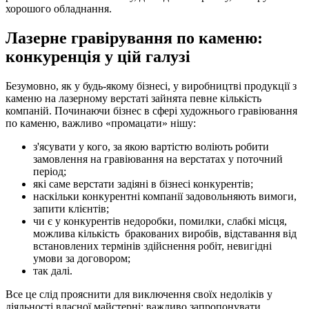
хорошого обладнання.
Лазерне гравірування по каменю:
конкуренція у цій галузі
Безумовно, як у будь-якому бізнесі, у виробництві продукції з
каменю на лазерному верстаті зайнята певне кількість
компаній. Починаючи бізнес в сфері художнього гравіювання
по каменю, важливо «промацати» нішу:
з'ясувати у кого, за якою вартістю воліють робити
замовлення на гравіювання на верстатах у поточний
період;
які саме верстати задіяні в бізнесі конкурентів;
наскільки конкурентні компанії задовольняють вимоги,
запити клієнтів;
чи є у конкурентів недоробки, помилки, слабкі місця,
можлива кількість бракованих виробів, відставання від
встановлених термінів здійснення робіт, невигідні
умови за договором;
так далі.
Все це слід прояснити для виключення своїх недоліків у
діяльності власної майстерні: важливо запропонувати