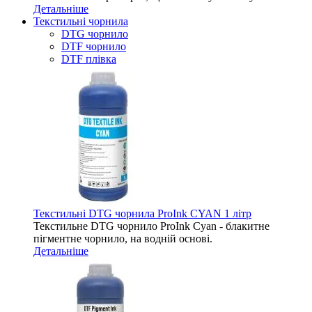
Детальніше
Текстильні чорнила
DTG чорнило
DTF чорнило
DTF плівка
Текстильні DTG чорнила ProInk CYAN 1 літр
Текстильне DTG чорнило ProInk Cyan - блакитне
пігментне чорнило, на водній основі.
Детальніше