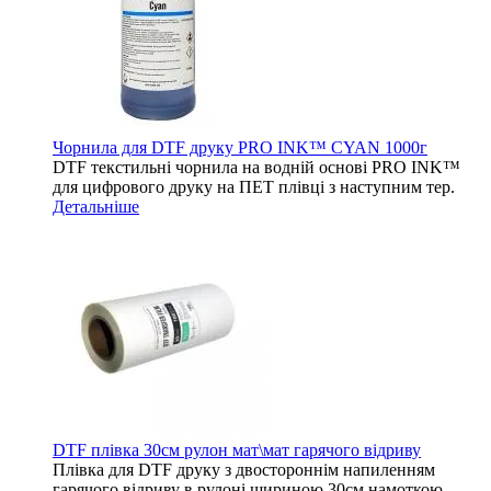
Чорнила для DTF друку PRO INK™ CYAN 1000г
DTF текстильні чорнила на водній основі PRO INK™
для цифрового друку на ПЕТ плівці з наступним тер.
Детальніше
DTF плівка 30см рулон мат\мат гарячого відриву
Плівка для DTF друку з двостороннім напиленням
гарячого відриву в рулоні шириною 30см намоткою