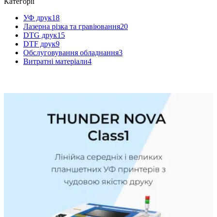
Категорії
УФ друк
18
Лазерна різка та гравіювання
20
DTG друк
15
DTF друк
9
Обслуговування обладнання
3
Витратні матеріали
4