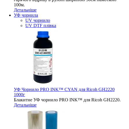
100м.
Детальніше
УФ чорнила
UV чорнило
UV DTF плівка
УФ Чорнило PRO INK™ CYAN для Ricoh GH2220
1000г
Блакитне УФ чорнило PRO INK™ для Ricoh GH2220.
Детальніше