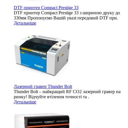
DTF принтер Compact Prestige 33
DTF принтер Compact Prestige 33 з шириною друку до
330мм Пропонуємо Вашій увазі передовий DTF при.
Детальніше
Лазерний гравер Thunder Bolt
Thunder Bolt – найкращий RF CO2 лазерний гравер на
ринку! Відчуйте втілення точності та .
Детальніше